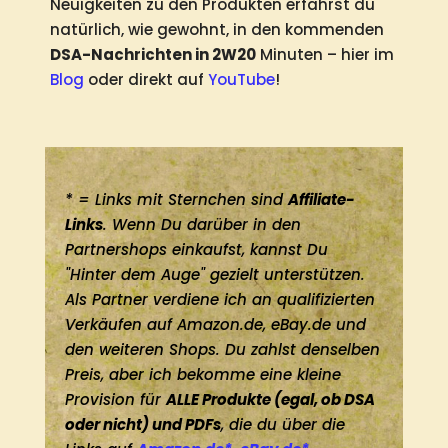
Neuigkeiten zu den Produkten erfährst du
natürlich, wie gewohnt, in den kommenden
DSA-Nachrichten in 2W20
Minuten – hier im
Blog
oder direkt auf
YouTube
!
* = Links mit Sternchen sind
Affiliate-
Links
. Wenn Du darüber in den
Partnershops einkaufst, kannst Du
"Hinter dem Auge" gezielt unterstützen.
Als Partner verdiene ich an qualifizierten
Verkäufen auf Amazon.de, eBay.de und
den weiteren Shops. Du zahlst denselben
Preis, aber ich bekomme eine kleine
Provision für
ALLE Produkte (egal, ob DSA
oder nicht) und PDFs
, die du über die