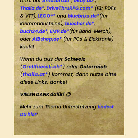
Links auf
Amazon.de*
,
eBay.de*
,
Thalia.de*
,
DriveThruRPG.com*
(für PDFs
& VTT),
LEGO®*
und
bluebrixx.de*
(für
Klemmbausteine),
buecher.de*
,
buch24.de*
,
EMP.de*
(für Band-Merch),
oder
AfBshop.de*
(für PCs & Elektronik)
kaufst.
Wenn du aus der
Schweiz
(
Orellfuessli.ch*
) oder
Österreich
(
thalia.at*
) kommst, dann nutze bitte
diese Links, danke!
VIELEN DANK dafür! 🙂
Mehr zum Thema Unterstützung
findest
Du hier
!