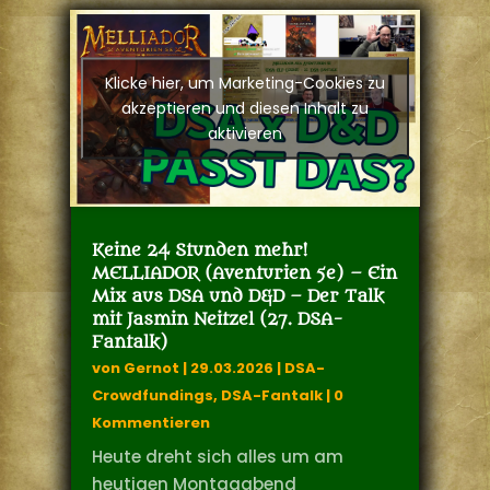
Klicke hier, um Marketing-Cookies zu
akzeptieren und diesen Inhalt zu
aktivieren
Keine 24 Stunden mehr!
MELLIADOR (Aventurien 5e) – Ein
Mix aus DSA und D&D – Der Talk
mit Jasmin Neitzel (27. DSA-
Fantalk)
von
Gernot
|
29.03.2026
|
DSA-
Crowdfundings
,
DSA-Fantalk
| 0
Kommentieren
Heute dreht sich alles um am
heutigen Montagabend