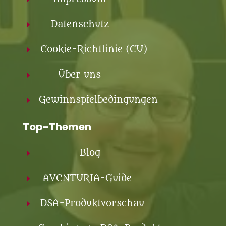
Datenschutz
E
Cookie-Richtlinie (EU)
E
Über uns
E
Gewinnspielbedingungen
E
Top-Themen
Blog
E
AVENTURIA-Guide
E
DSA-Produktvorschau
E