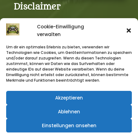
Disclaimer
Cookie-Einwilligung
DAS SCHWARZE AUGE, DIE SCHWARZE KATZE,
verwalten
AVENTURIA, AVENTURIEN, DERE, MYRANOR,
THARUN, UTHURIA, RIESLAND und THE DARK EYE
Um dir ein optimales Erlebnis zu bieten, verwenden wir
sind eingetragene Marken der Ulisses Spiele
Technologien wie Cookies, um Geräteinformationen zu speichern
und/oder darauf zuzugreifen. Wenn du diesen Technologien
GmbH, Waldems. Die Verwendung von
zustimmst, können wir Daten wie das Surfverhalten oder
Grafiken auf der Homepage, in Streams,
eindeutige IDs auf dieser Website verarbeiten. Wenn du deine
Videos und Podcast erfolgt unter den von
Einwillligung nicht erteilst oder zurückziehst, können bestimmte
Merkmale und Funktionen beeinträchtigt werden.
Ulisses Spiele erlaubten Richtlinien. Eine
Verwendung über diese Richtlinien hinaus
darf nur nach vorheriger schriftlicher
Akzeptieren
Genehmigung der Ulisses Medien und Spiel
Ablehnen
Distribution GmbH erfolgen.
Designed mit Auge in Köln © 2026
Einstellungen ansehen