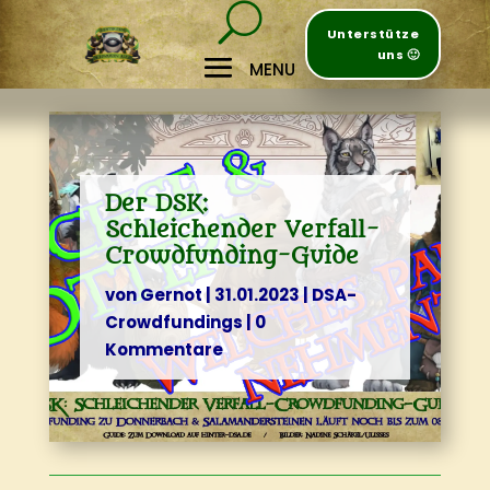
Unterstütze
uns 🙂
Der DSK:
Schleichender Verfall-
Crowdfunding-Guide
von
Gernot
|
31.01.2023
|
DSA-
Crowdfundings
|
0
Kommentare