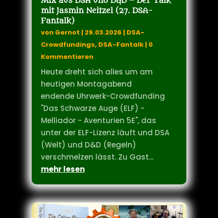
Keine 24 Stunden mehr!
MELLIADOR (Aventurien 5e) – Ein
Mix aus DSA und D&D – Der Talk
mit Jasmin Neitzel (27. DSA-
Fantalk)
von
Gernot
|
29.03.2026
|
DSA-
Crowdfundings
,
DSA-Fantalk
| 0
Kommentieren
Heute dreht sich alles um am
heutigen Montagabend
endende Uhrwerk-Crowdfunding
"Das Schwarze Auge (ELF) -
Melliador - Aventurien 5E", das
unter der ELF-Lizenz läuft und DSA
(Welt) und D&D (Regeln)
verschmelzen lässt. Zu Gast...
mehr lesen