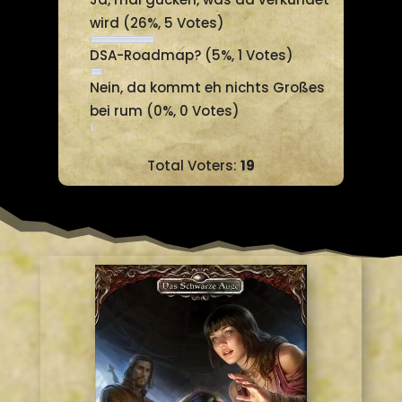
Votes)
Ja, mal gucken, was da verkündet
wird
(26%, 5 Votes)
DSA-Roadmap?
(5%, 1 Votes)
Nein, da kommt eh nichts Großes
bei rum
(0%, 0 Votes)
Total Voters:
19