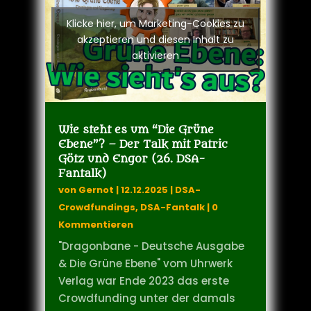
Klicke hier, um Marketing-Cookies zu
akzeptieren und diesen Inhalt zu
aktivieren
Wie steht es um “Die Grüne
Ebene”? – Der Talk mit Patric
Götz und Engor (26. DSA-
Fantalk)
von
Gernot
|
12.12.2025
|
DSA-
Crowdfundings
,
DSA-Fantalk
| 0
Kommentieren
"Dragonbane - Deutsche Ausgabe
& Die Grüne Ebene" vom Uhrwerk