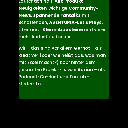
DSA, DSK und AVENTURIA
auf dem
Laufenden hält.
Alle Produkt-
Neuigkeiten
, wichtige
Community-
News
,
spannende Fantalks
mit
Schaffenden,
AVENTURIA-Let’s Plays
,
aber auch
Klemmbausteine
und vieles
mehr findest du bei uns.
Wir – das sind vor allem
Gernot
– als
kreativer (oder wie heißt das, was man
mit Excel macht?) Kopf hinter dem
gesamten Projekt -, sowie
Adrian
– als
Podcast-Co-Host und Fantalk-
Moderator.