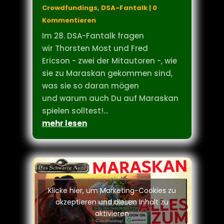
Fred Ericson (28. DSA-Fantalk)
von
Gernot
|
24.06.2026
|
DSA-
Crowdfundings
,
DSA-Fantalk
| 0
Kommentieren
Im 28. DSA-Fantalk fragen
wir Thorsten Most und Fred
Ericson - zwei der Mitautoren -, wie
sie zu Maraskan gekommen sind,
was sie so daran mögen
und warum auch Du auf Maraskan
spielen solltest!...
mehr lesen
Klicke hier, um Marketing-Cookies zu
akzeptieren und diesen Inhalt zu