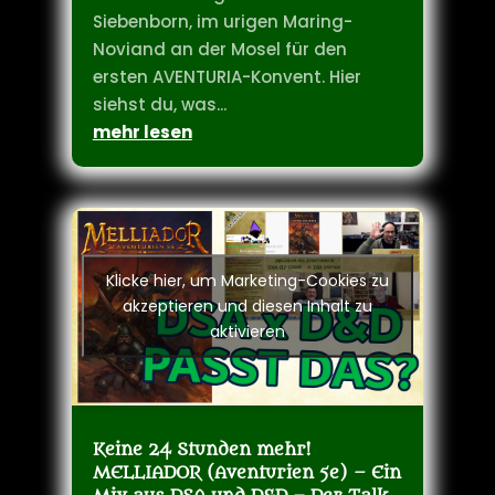
köpfige Schattengarde für 3 Tage
auf dem Weingut Klosterhof
Siebenborn, im urigen Maring-
Noviand an der Mosel für den
ersten AVENTURIA-Konvent. Hier
siehst du, was...
mehr lesen
Klicke hier, um Marketing-Cookies zu
akzeptieren und diesen Inhalt zu
aktivieren