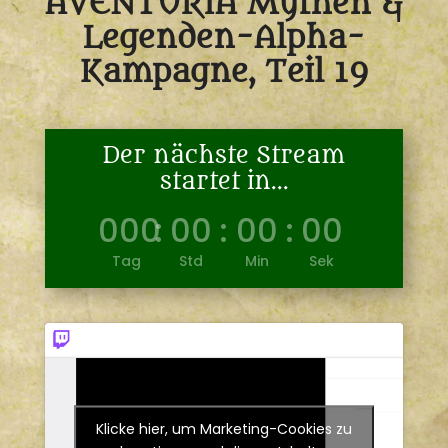
Rietholtz’ Schatz –
AVENTURIA Mythen &
Legenden-Alpha-
Kampagne, Teil 19
Der nächste Stream
startet in...
000
:
00
:
00
:
00
Tag
Std
Min
Sek