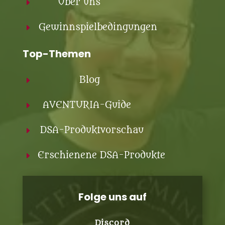
Über uns
E
Gewinnspielbedingungen
E
Top-Themen
Blog
E
AVENTURIA-Guide
E
DSA-Produktvorschau
E
Erschienene DSA-Produkte
E
Folge uns auf
Discord