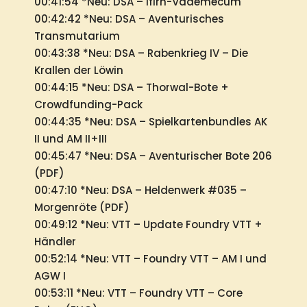
00:41:54 *Neu: DSA – Ifirn-Vademecum
00:42:42 *Neu: DSA – Aventurisches
Transmutarium
00:43:38 *Neu: DSA – Rabenkrieg IV – Die
Krallen der Löwin
00:44:15 *Neu: DSA – Thorwal-Bote +
Crowdfunding-Pack
00:44:35 *Neu: DSA – Spielkartenbundles AK
II und AM II+III
00:45:47 *Neu: DSA – Aventurischer Bote 206
(PDF)
00:47:10 *Neu: DSA – Heldenwerk #035 –
Morgenröte (PDF)
00:49:12 *Neu: VTT – Update Foundry VTT +
Händler
00:52:14 *Neu: VTT – Foundry VTT – AM I und
AGW I
00:53:11 *Neu: VTT – Foundry VTT – Core