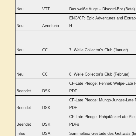
Neu
VTT
Das weiße Auge – Discord-Bot (Beta)
ENG/CF: Epic Adventures and Extraor
Neu
Aventuria
H.
Neu
CC
7. Welle Collector’s Club (Januar)
Neu
CC
8. Welle Collector’s Club (Februar)
CF-Late Pledge: Fennek Welpe-Late P
Beendet
DSK
PDF
CF-Late Pledge: Mungo-Junges-Late P
Beendet
DSK
PDF
CF-Late Pledge: RahjatänzerLate Pled
Beendet
DSK
PDFs
Infos
DSA
Sammelbox Gestade des Gottwals (le