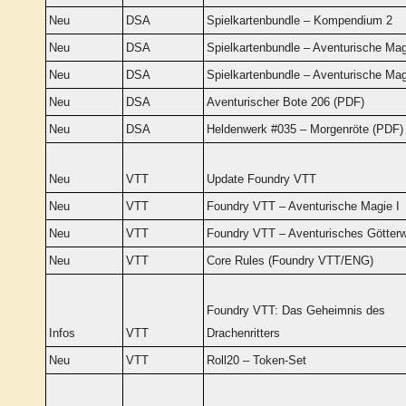
Neu
DSA
Spielkartenbundle – Kompendium 2
Neu
DSA
Spielkartenbundle – Aventurische Mag
Neu
DSA
Spielkartenbundle – Aventurische Mag
Neu
DSA
Aventurischer Bote 206 (PDF)
Neu
DSA
Heldenwerk #035 – Morgenröte (PDF)
Neu
VTT
Update Foundry VTT
Neu
VTT
Foundry VTT – Aventurische Magie I
Neu
VTT
Foundry VTT – Aventurisches Götterw
Neu
VTT
Core Rules (Foundry VTT/ENG)
Foundry VTT: Das Geheimnis des 
Infos
VTT
Drachenritters
Neu
VTT
Roll20 – Token-Set