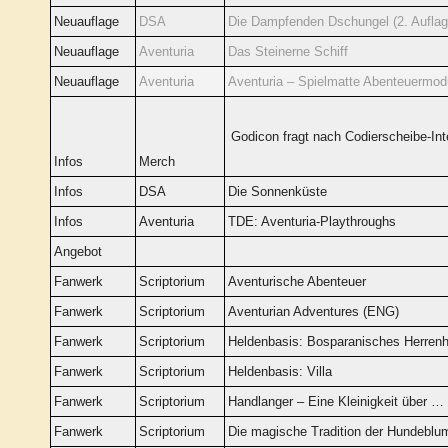
Neuauflage
DSA
Die Dampfenden Dschungel (2. Auflag
Neuauflage
Aventuria
Das Steinerne Schiff
Neuauflage
Aventuria
Aventuria – Spielmatte Abenteuermo
Godicon fragt nach Codierscheibe-In
Infos
Merch
Infos
DSA
Die Sonnenküste
Infos
Aventuria
TDE: Aventuria-Playthroughs
Angebot
Fanwerk
Scriptorium
Aventurische Abenteuer
Fanwerk
Scriptorium
Aventurian Adventures (ENG)
Fanwerk
Scriptorium
Heldenbasis: Bosparanisches Herren
Fanwerk
Scriptorium
Heldenbasis: Villa
Fanwerk
Scriptorium
Handlanger – Eine Kleinigkeit über …
Fanwerk
Scriptorium
Die magische Tradition der Hundeblu