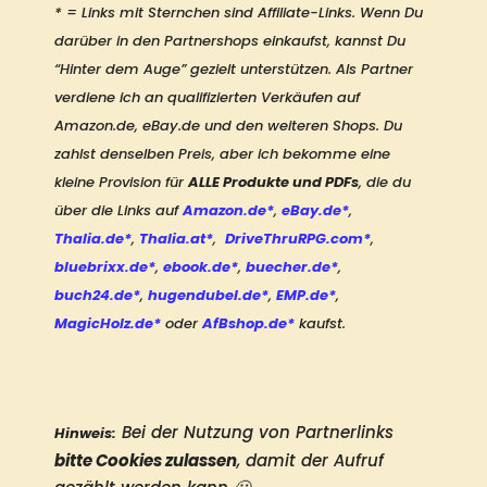
* = Links mit Sternchen sind Affiliate-Links. Wenn Du 
darüber in den Partnershops einkaufst, kannst Du 
“Hinter dem Auge” gezielt unterstützen. Als Partner 
verdiene ich an qualifizierten Verkäufen auf 
Amazon.de, eBay.de und den weiteren Shops. 
Du 
zahlst denselben Preis, aber ich bekomme eine 
kleine Provision für 
ALLE Produkte und PDFs
, die du 
über die Links auf 
Amazon.de*
, 
eBay.de*
, 
Thalia.de*
, 
Thalia.at*
,  
DriveThruRPG.com*
, 
bluebrixx.de*
, 
ebook.de*
, 
buecher.de*
, 
buch24.de*
, 
hugendubel.de*
, 
EMP.de*
, 
MagicHolz.de*
 oder 
AfBshop.de*
 kaufst.
Bei der Nutzung von Partnerlinks 
Hinweis
:
bitte Cookies zulassen
, damit der Aufruf 