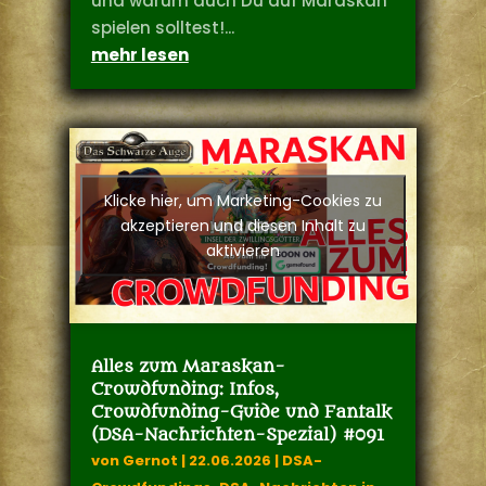
und warum auch Du auf Maraskan
spielen solltest!...
mehr lesen
Klicke hier, um Marketing-Cookies zu
akzeptieren und diesen Inhalt zu
aktivieren
Alles zum Maraskan-
Crowdfunding: Infos,
Crowdfunding-Guide und Fantalk
(DSA-Nachrichten-Spezial) #091
von
Gernot
|
22.06.2026
|
DSA-