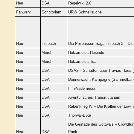
Neu
DSA
Regelwiki 2.0
Fanwerk
Scriptorium
URW Schnellsuche
Neu
Hörbuch
Die Phileasson Saga-Hörbuch 3 – Die
Neu
Merch
Holzamulett Hesinde
Neu
Merch
Holzamulett Tsa
Neu
DSA
DSA2 – Schatten über Travias Haus 
Neu
DSA
Donnerwacht Kampagne (Sammelban
Neu
DSA
Ifirn-Vademecum
Neu
DSA
Aventurisches Transmutarium
Neu
DSA
Rabenkrieg IV – Die Krallen der Löwin
Neu
DSA
Thorwal-Bote
Die Gestade des Gottwals – Crowdfun
Neu
DSA
Pack