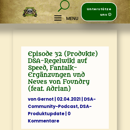
Unterstütze
uns 🙂
Episode 32 (Produkte)
DSA-Regelwiki auf
Speed, Fantalk-
Ergänzungen und
Neues von Foundry
(feat. Adrian)
von
Gernot
|
02.04.2021
|
DSA-
Community-Podcast
,
DSA-
Produktupdate
|
0
Kommentare