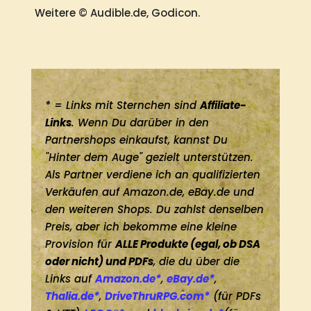
Weitere © Audible.de, Godicon.
* = Links mit Sternchen sind
Affiliate-
Links
. Wenn Du darüber in den
Partnershops einkaufst, kannst Du
"Hinter dem Auge" gezielt unterstützen.
Als Partner verdiene ich an qualifizierten
Verkäufen auf Amazon.de, eBay.de und
den weiteren Shops. Du zahlst denselben
Preis, aber ich bekomme eine kleine
Provision für
ALLE Produkte (egal, ob DSA
oder nicht) und PDFs
, die du über die
Links auf
Amazon.de*
,
eBay.de*
,
Thalia.de*
,
DriveThruRPG.com*
(für PDFs