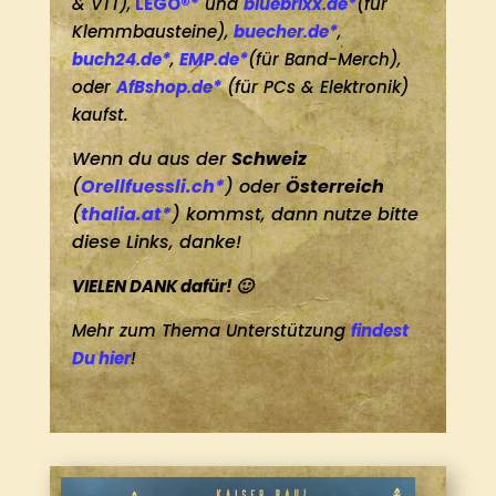
& VTT),
LEGO®*
und
bluebrixx.de*
(für
Klemmbausteine),
buecher.de*
,
buch24.de*
,
EMP.de*
(für Band-Merch),
oder
AfBshop.de*
(für PCs & Elektronik)
kaufst.
Wenn du aus der
Schweiz
(
Orellfuessli.ch*
) oder
Österreich
(
thalia.at*
) kommst, dann nutze bitte
diese Links, danke!
VIELEN DANK dafür! 🙂
Mehr zum Thema Unterstützung
findest
Du hier
!