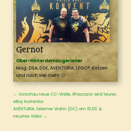
Gernot
Ober-Hinterdemaugerianer
Mag: DSA, DSK, AVENTURIA, LEGO®
, Katzen
und noch viel mehr 🙂
←
Vorschau neue CC-Welle, Rhazzazor wird teurer,
eBay kostenlos
AVENTURIA: Selemer Wahn (DC) am 10.03. &
neustes Video
→