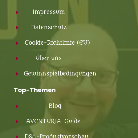
Impressum
E
Datenschutz
E
Cookie-Richtlinie (EU)
E
Über uns
E
Gewinnspielbedingungen
E
Top-Themen
Blog
E
AVENTURIA-Guide
E
DSA-Produktvorschau
E