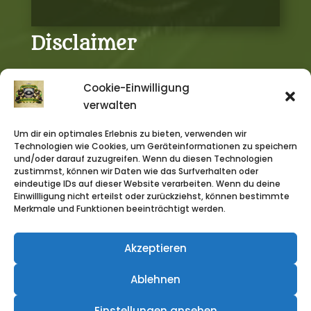
Disclaimer
Cookie-Einwilligung
DAS SCHWARZE AUGE, DIE SCHWARZE KATZE,
verwalten
AVENTURIA, AVENTURIEN, DERE, MYRANOR,
THARUN, UTHURIA, RIESLAND und THE DARK EYE
Um dir ein optimales Erlebnis zu bieten, verwenden wir
sind eingetragene Marken der Ulisses Spiele
Technologien wie Cookies, um Geräteinformationen zu speichern
und/oder darauf zuzugreifen. Wenn du diesen Technologien
GmbH, Waldems. Die Verwendung von
zustimmst, können wir Daten wie das Surfverhalten oder
Grafiken auf der Homepage, in Streams,
eindeutige IDs auf dieser Website verarbeiten. Wenn du deine
Videos und Podcast erfolgt unter den von
Einwillligung nicht erteilst oder zurückziehst, können bestimmte
Merkmale und Funktionen beeinträchtigt werden.
Ulisses Spiele erlaubten Richtlinien. Eine
Verwendung über diese Richtlinien hinaus
darf nur nach vorheriger schriftlicher
Akzeptieren
Genehmigung der Ulisses Medien und Spiel
Ablehnen
Distribution GmbH erfolgen.
Designed mit Auge in Köln © 2026
Einstellungen ansehen