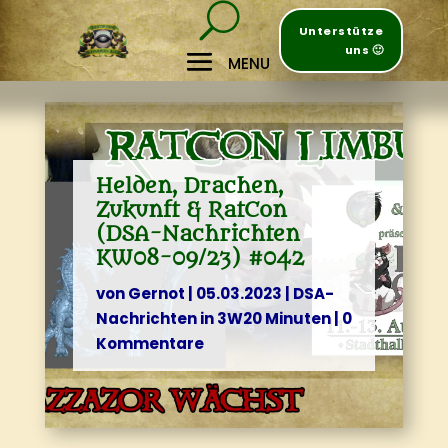
Unterstütze
uns 🙂
Helden, Drachen,
Zukunft & RatCon
(DSA-Nachrichten
KW08-09/23) #042
von
Gernot
|
05.03.2023
|
DSA-
Nachrichten in 3W20 Minuten
|
0
Kommentare