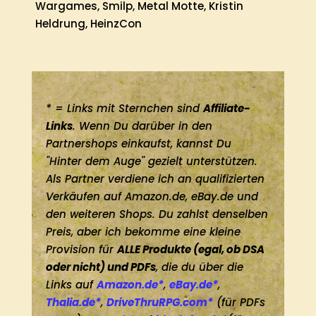
Wargames, Smilp, Metal Motte, Kristin
Heldrung, HeinzCon
* = Links mit Sternchen sind
Affiliate-
Links
. Wenn Du darüber in den
Partnershops einkaufst, kannst Du
"Hinter dem Auge" gezielt unterstützen.
Als Partner verdiene ich an qualifizierten
Verkäufen auf Amazon.de, eBay.de und
den weiteren Shops. Du zahlst denselben
Preis, aber ich bekomme eine kleine
Provision für
ALLE Produkte (egal, ob DSA
oder nicht) und PDFs
, die du über die
Links auf
Amazon.de*
,
eBay.de*
,
Thalia.de*
,
DriveThruRPG.com*
(für PDFs