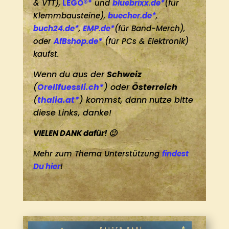
& VTT),
LEGO®*
und
bluebrixx.de*
(für
Klemmbausteine),
buecher.de*
,
buch24.de*
,
EMP.de*
(für Band-Merch),
oder
AfBshop.de*
(für PCs & Elektronik)
kaufst.
Wenn du aus der
Schweiz
(
Orellfuessli.ch*
) oder
Österreich
(
thalia.at*
) kommst, dann nutze bitte
diese Links, danke!
VIELEN DANK dafür! 🙂
Mehr zum Thema Unterstützung
findest
Du hier
!