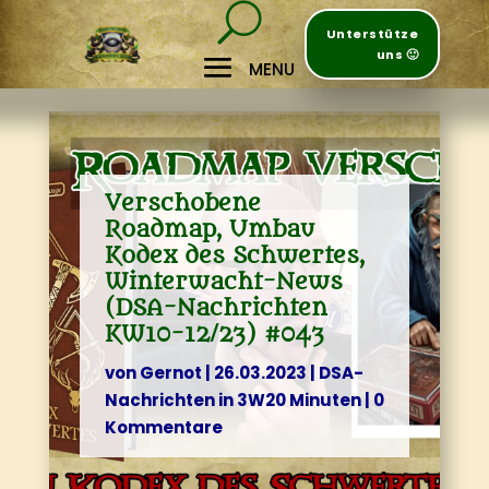
Unterstütze
uns 🙂
Verschobene
Roadmap, Umbau
Kodex des Schwertes,
Winterwacht-News
(DSA-Nachrichten
KW10-12/23) #043
von
Gernot
|
26.03.2023
|
DSA-
Nachrichten in 3W20 Minuten
|
0
Kommentare