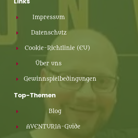
Links
Impressum
E
Datenschutz
E
Cookie-Richtlinie (EU)
E
Über uns
E
Gewinnspielbedingungen
E
Top-Themen
Blog
E
AVENTURIA-Guide
E