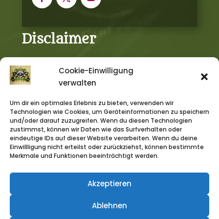
Disclaimer
Cookie-Einwilligung
DAS SCHWARZE AUGE, DIE SCHWARZE KATZE,
verwalten
AVENTURIA, AVENTURIEN, DERE, MYRANOR,
THARUN, UTHURIA, RIESLAND und THE DARK EYE
Um dir ein optimales Erlebnis zu bieten, verwenden wir
sind eingetragene Marken der Ulisses Spiele
Technologien wie Cookies, um Geräteinformationen zu speichern
und/oder darauf zuzugreifen. Wenn du diesen Technologien
GmbH, Waldems. Die Verwendung von
zustimmst, können wir Daten wie das Surfverhalten oder
Grafiken auf der Homepage, in Streams,
eindeutige IDs auf dieser Website verarbeiten. Wenn du deine
Videos und Podcast erfolgt unter den von
Einwillligung nicht erteilst oder zurückziehst, können bestimmte
Merkmale und Funktionen beeinträchtigt werden.
Ulisses Spiele erlaubten Richtlinien. Eine
Verwendung über diese Richtlinien hinaus
darf nur nach vorheriger schriftlicher
Akzeptieren
Genehmigung der Ulisses Medien und Spiel
Ablehnen
Distribution GmbH erfolgen.