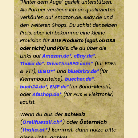
"Hinter dem Auge" gezielt unterstützen.
Als Partner verdiene ich an qualifizierten
Verkäufen auf Amazon.de, eBay.de und
den weiteren Shops. Du zahlst denselben
Preis, aber ich bekomme eine kleine
Provision für
ALLE Produkte (egal, ob DSA
oder nicht) und PDFs
, die du über die
Links auf
Amazon.de*
,
eBay.de*
,
Thalia.de*
,
DriveThruRPG.com*
(für PDFs
& VTT),
LEGO®*
und
bluebrixx.de*
(für
Klemmbausteine),
buecher.de*
,
buch24.de*
,
EMP.de*
(für Band-Merch),
oder
AfBshop.de*
(für PCs & Elektronik)
kaufst.
Wenn du aus der
Schweiz
(
Orellfuessli.ch*
) oder
Österreich
(
thalia.at*
) kommst, dann nutze bitte
diese Links, danke!