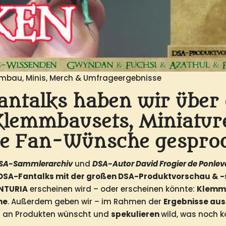
emmbau, Minis, Merch & Umfrageergebnisse
Fantalks haben wir über 
emmbausets, Miniature
ie Fan-Wünsche gespro
DSA-Sammlerarchiv
und
DSA-Autor David Frogier de Ponle
9. DSA-Fantalks mit der großen DSA-Produktvorschau & 
ENTURIA
erscheinen wird – oder erscheinen könnte:
Klemm
ne
. Außerdem geben wir – im Rahmen der
Ergebnisse au
h an Produkten wünscht und
spekulieren
wild, was noch 