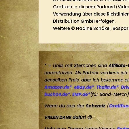
Grafiken in diesem Podcast/Video e
Verwendung über diese Richtlinien
Distribution GmbH erfolgen.
Weitere © Nadine Schäkel, Bospar
* = Links mit Sternchen sind
Affiliate-
unterstützen. Als Partner verdiene ic
denselben Preis, aber ich bekomme ein
Amazon.de*
,
eBay.de*
,
Thalia.de*
,
Dri
buch24.de*
,
EMP.de*
(für Band-Merch)
Wenn du aus der
Schweiz
(
Orellfue
VIELEN DANK dafür! 🙂
Mehr zum Thema Unterstützung
finde