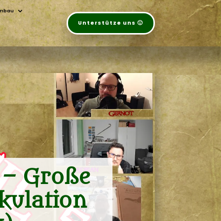
mbau
Unterstütze uns 🙂
 – Große
kulation