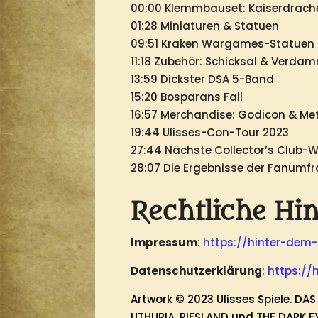
00:00 Klemmbauset: Kaiserdrach
01:28 Miniaturen & Statuen
09:51 Kraken Wargames-Statuen
11:18 Zubehör: Schicksal & Verda
13:59 Dickster DSA 5-Band
15:20 Bosparans Fall
16:57 Merchandise: Godicon & Me
19:44 Ulisses-Con-Tour 2023
27:44 Nächste Collector’s Club-W
28:07 Die Ergebnisse der Fanumfr
Rechtliche Hi
Impressum
:
https://hinter-de
Datenschutzerklärung
:
https://
Artwork © 2023 Ulisses Spiele. D
UTHURIA, RIESLAND und THE DARK E