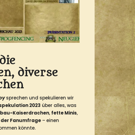
die
n, diverse
chen
voy
sprechen und spekulieren wir
-spekulation 2023
über alles, was
bau-Kaiserdrachen
,
fette Minis
,
s der Fanumfrage
– einen
kommen könnte.