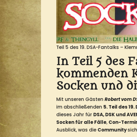
Teil 5 des 19. DSA-Fantalks – Kl
In Teil 5 des 
kommenden Kl
Socken und d
Mit unseren Gästen
Robert vom 
im abschließenden
5. Teil des 1
dieses Jahr für
DSA, DSK und AV
Socken für alle Fälle
,
Con-Termi
Ausblick, was die
Community
sic