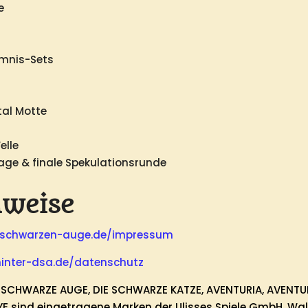
e
mmnis-Sets
tal Motte
elle
age & finale Spekulationsrunde
nweise
m-schwarzen-auge.de/impressum
hinter-dsa.de/datenschutz
AS SCHWARZE AUGE, DIE SCHWARZE KATZE, AVENTURIA, AVENTU
YE sind eingetragene Marken der Ulisses Spiele GmbH, W