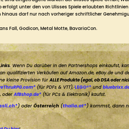
rfolgt unter den von Ulisses Spiele erlaubten Richtlinien 
 hinaus darf nur nach vorheriger schriftlicher Genehmigu
ans Fall, Godicon, Metal Motte, BavariaCon.
Links
. Wenn Du darüber in den Partnershops einkaufst, kan
h an qualifizierten Verkäufen auf Amazon.de, eBay.de und d
e kleine Provision für
ALLE Produkte (egal, ob DSA oder ni
veThruRPG.com*
(für PDFs & VTT),
LEGO®*
und
bluebrixx.d
, oder
AfBshop.de*
(für PCs & Elektronik) kaufst.
ssli.ch*
) oder
Österreich
(
thalia.at*
) kommst, dann nu
st Du hier
!