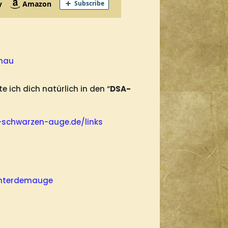
chau
 ich dich natürlich in den “
DSA-
-
schwarzen
-auge.de/links
interdemauge