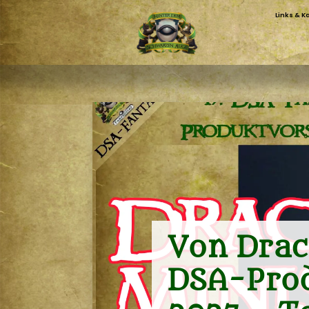
Links & K
Von Drac
DSA-Prod