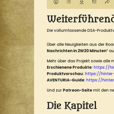
Weiterführen
Die vollumfassende DSA-Produkt
Über alle Neuigkeiten aus der Roa
Nachrichten in 2W20 Minuten
” a
Mehr über das Projekt sowie alle
Erschienene Produkte
:
https://h
Produktvorschau
:
https://hint
AVENTURIA-Guide
:
https://hint
Und zur
Patreon-Seite
mit den ne
Die Kapitel