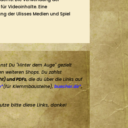
für Videoinhalte. Eine
ng der Ulisses Medien und Spiel
nst Du "Hinter dem Auge" gezielt
en weiteren Shops. Du zahlst
cht) und PDFs
, die du über die Links auf
e*
(für Klemmbausteine),
buecher.de*
,
tze bitte diese Links, danke!