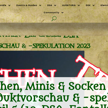
anäle
Events & Guides
DSA
AVENTURIA
DSK
Klem
Community
hen, Minis & Socken
uktvorschau & -spe