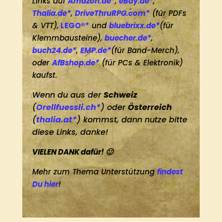
Links auf
Amazon.de*
,
eBay.de*
,
Thalia.de*
,
DriveThruRPG.com*
(für PDFs
& VTT),
LEGO®*
und
bluebrixx.de*
(für
Klemmbausteine),
buecher.de*
,
buch24.de*
,
EMP.de*
(für Band-Merch),
oder
AfBshop.de*
(für PCs & Elektronik)
kaufst.
Wenn du aus der
Schweiz
(
Orellfuessli.ch*
) oder
Österreich
(
thalia.at*
) kommst, dann nutze bitte
diese Links, danke!
VIELEN DANK dafür! 🙂
Mehr zum Thema Unterstützung
findest
Du hier
!