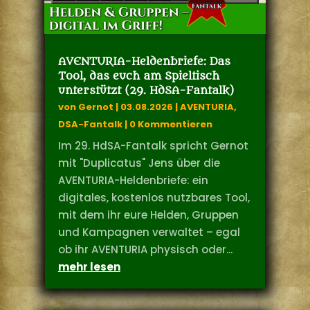
AVENTURIA-Heldenbriefe: Das
Tool, das euch am Spieltisch
unterstützt (29. HdSA-Fantalk)
von
Gernot
|
03.08.2026
|
AVENTURIA
,
DSA-Fantalk
| 0 Kommentieren
Im 29. HdSA-Fantalk spricht Gernot
mit "Duplicatus" Jens über die
AVENTURIA-Heldenbriefe: ein
digitales, kostenlos nutzbares Tool,
mit dem ihr eure Helden, Gruppen
und Kampagnen verwaltet – egal
ob ihr AVENTURIA physisch oder...
mehr lesen