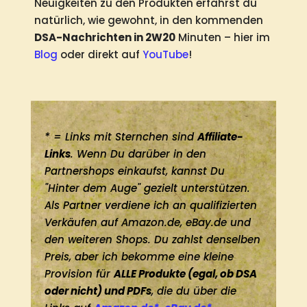
Neuigkeiten zu den Produkten erfährst du
natürlich, wie gewohnt, in den kommenden
DSA-Nachrichten in 2W20
Minuten – hier im
Blog
oder direkt auf
YouTube
!
* = Links mit Sternchen sind
Affiliate-
Links
. Wenn Du darüber in den
Partnershops einkaufst, kannst Du
"Hinter dem Auge" gezielt unterstützen.
Als Partner verdiene ich an qualifizierten
Verkäufen auf Amazon.de, eBay.de und
den weiteren Shops. Du zahlst denselben
Preis, aber ich bekomme eine kleine
Provision für
ALLE Produkte (egal, ob DSA
oder nicht) und PDFs
, die du über die