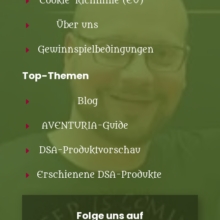
Cookie-Richtlinie (EU)
E
Über uns
E
Gewinnspielbedingungen
E
Top-Themen
Blog
E
AVENTURIA-Guide
E
DSA-Produktvorschau
E
Erschienene DSA-Produkte
E
Folge uns auf