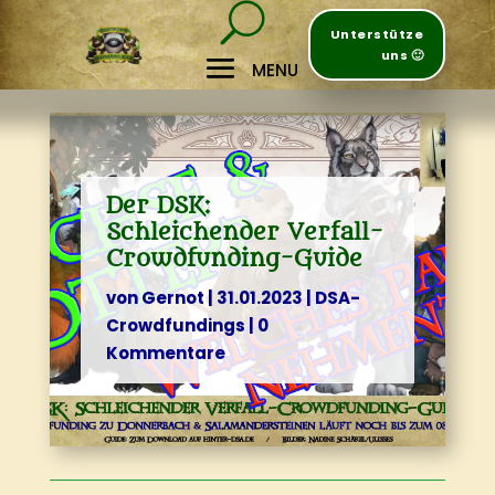
Unterstütze
uns 🙂
Der DSK:
Schleichender Verfall-
Crowdfunding-Guide
von
Gernot
|
31.01.2023
|
DSA-
Crowdfundings
|
0
Kommentare