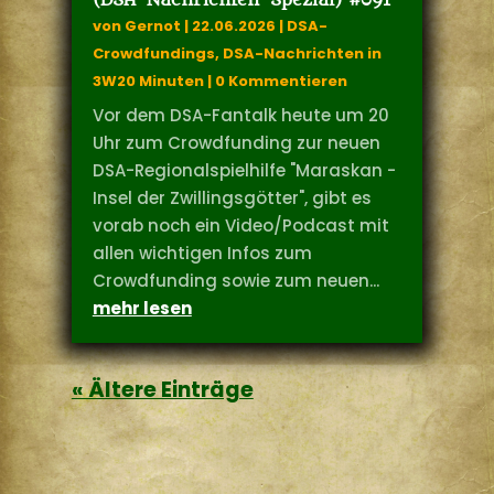
(DSA-Nachrichten-Spezial) #091
von
Gernot
|
22.06.2026
|
DSA-
Crowdfundings
,
DSA-Nachrichten in
3W20 Minuten
| 0 Kommentieren
Vor dem DSA-Fantalk heute um 20
Uhr zum Crowdfunding zur neuen
DSA-Regionalspielhilfe "Maraskan -
Insel der Zwillingsgötter", gibt es
vorab noch ein Video/Podcast mit
allen wichtigen Infos zum
Crowdfunding sowie zum neuen...
mehr lesen
« Ältere Einträge